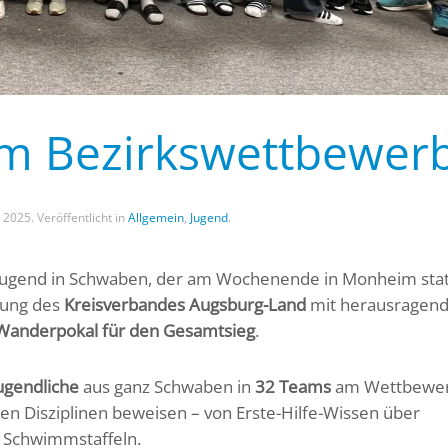
im Bezirkswettbewer
l 2025
. Veröffentlicht in
Allgemein
,
Jugend
.
ugend in Schwaben, der am Wochenende in Monheim stat
tung des
Kreisverbandes Augsburg-Land
mit herausragen
Wanderpokal für den Gesamtsieg
.
ugendliche
aus ganz Schwaben in
32 Teams
am Wettbewerb
n Disziplinen beweisen – von Erste-Hilfe-Wissen über
n Schwimmstaffeln.