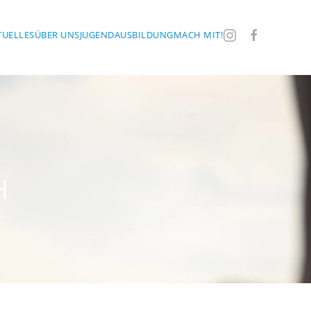
TUELLES
ÜBER UNS
JUGEND
AUSBILDUNG
MACH MIT!
H
CH
PACH
EPPACH
STEPPACH