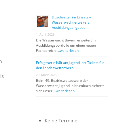
Duschretter im Einsatz –
Wasserwacht erweitert
Ausbildungsangebot
1. April 2026
Die Wasserwacht Bayern erweitert ihr
Ausbildungsportfolio um einen neuen
Fachbereich: …
weiterlesen
m
Erfolgsserie hält an: Jugend löst Tickets für
den Landeswettbewerb
29. März 2026
ls
Beim 49. Bezirkswettbewerb der
Wasserwacht-Jugend in Krumbach sicherte
sich unser …
weiterlesen
Keine Termine