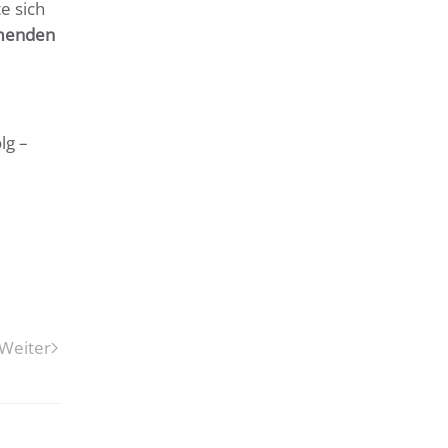
e sich
hmenden
lg –
Weiter